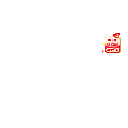
4、接下来赛事安排分析
由于佩莱格里尼即将接受检查，因此下一步赛事安排
成了焦点所在。如果检查结果显示他的恢复时间较
长，那么球队就必须提前做好准备，以应对此前设定
目标中的艰难挑战。这涉及到换人策略、新阵容配置
等方面的问题，都需要教练组认真思考并作出相应调
整。
同时，在考虑如何弥补佩莱格里尼留下的位置时，还
需关注其他队友们是否能够及时填补这一空缺。考虑
到接下来密集赛程，不同位置上的球员都需保持良好
状态，并且要具备跨位置适应能力，这样才能保障整
个团队发挥稳定。
此外，有必要通过积极引进新鲜血液来增强阵容深