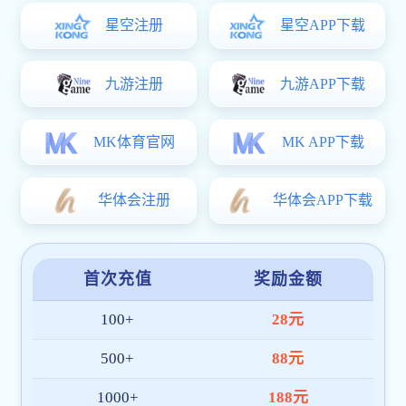
2026-05-17 23:20
48 次阅读
首页
/
体育快讯
近日，佩莱格里尼在比赛中不幸受伤，右大腿屈肌的
损伤使得他在半场时被迫换下。此事件不仅引发了球
迷们的广泛关注，也让球队的未来战绩蒙上了一层阴
影。佩莱格里尼将于未来几天接受进一步检查，以确
定伤情的严重程度。这篇文章将从多个角度分析佩莱
格里尼此次受伤的影响，包括对球员个人职业生涯的
潜在影响、对球队整体战术布局的冲击、以及对接下
来比赛安排的影响等，力求全面解读这一事件带来的
多重后果。