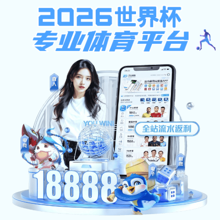
立即注册
万博手机版max网页版登录
带您畅享全球体育盛事
专业平台，数据精准，
高清直播
覆盖热门体育项
目。
聚焦足球、篮球、电竞等赛事，
每日内容实时更
新
。
极速访问
下载APP