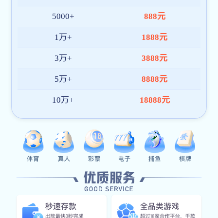
1、佩莱格里尼受伤原因分析
佩莱格里尼作为一名优秀的足球运动员，其受伤原因
值得深入探讨。在比赛中，运动员面临着巨大的身体
负荷和激烈竞争，这也是导致其受伤的重要因素之
一。根据赛后的回放，可以看到他在一次快速移动中
突感右大腿屈肌的不适，这种瞬间发生的拉伤往往与
身体疲劳、训练强度过高有关。
此外，天气条件也可能是导致这次受伤的重要原因之
一。在较冷或潮湿的环境下进行高强度运动，容易导
致肌肉僵硬，从而增加拉伤风险。如果佩莱格里尼此
前未充分热身或未注意保护自己的身体状态，也会使
得其更易受到伤害。
最后，长期以来频繁赛程所带来的体能消耗，也可能